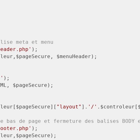
alise meta et menu
header.php'
);

leur,$pageSecure, $menuHeader);

p'
);

ML, $pageSecure);

oleur[$pageSecure][
"layout"
].
'/'
.$controleur[
de bas de page et fermeture des balises BODY 
footer.php'
);

leur,$pageSecure);
