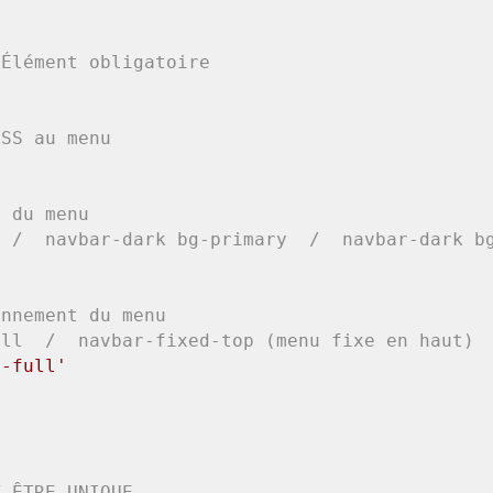
 Élément obligatoire
CSS au menu
r du menu
  /  navbar-dark bg-primary  /  navbar-dark b
onnement du menu
ull  /  navbar-fixed-top (menu fixe en haut) 
r-full'
T ÊTRE UNIQUE