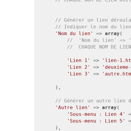
// Générer un lien déroul
// Indiquer le nom du lie
'Nom du lien'
 => 
array
(

//  'Nom du lien' => 
//  CHAQUE NOM DE LIE
'Lien 1'
 => 
'lien-1.h
'Lien 2'
 => 
'deuxieme
'Lien 3'
 => 
'autre.ht
    ),

// Générer un autre lien 
'Autre lien'
 => 
array
(

'Sous-menu : Lien 4'
 
'Sous-menu : Lien 5'
 
    ),
