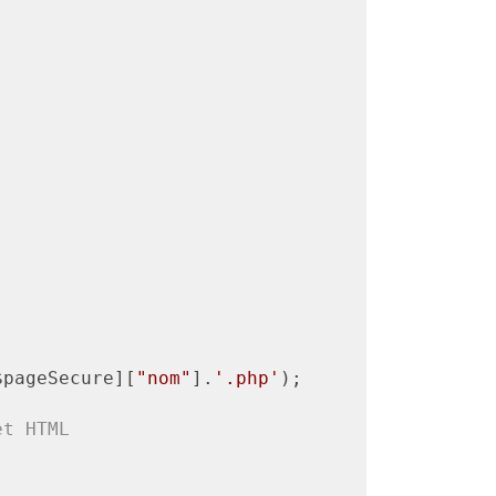
$pageSecure][
"nom"
].
'.php'
);

et HTML