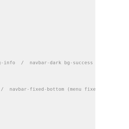
g-info  /  navbar-dark bg-success  /  navbar-
 /  navbar-fixed-bottom (menu fixe en bas)