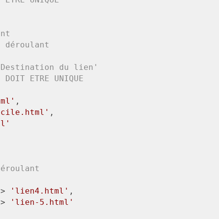
ant
n déroulant
'Destination du lien' 
N DOIT ETRE UNIQUE
tml'
,

-cile.html'
,

ml'
déroulant
=> 
'lien4.html'
,

=> 
'lien-5.html'