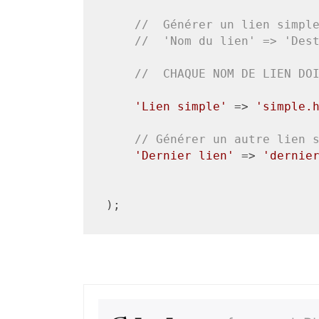
//  Générer un lien simpl
//  'Nom du lien' => 'Des
//  CHAQUE NOM DE LIEN DO
'Lien simple'
 => 
'simple.
// Générer un autre lien 
'Dernier lien'
 => 
'dernie
);
