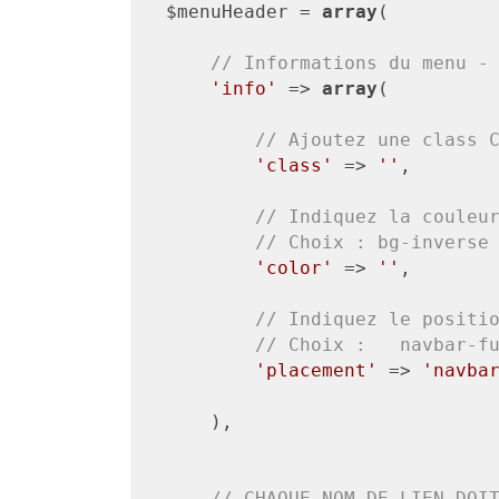
$menuHeader = 
array
(

// Informations du menu -
'info'
 => 
array
(

// Ajoutez une class 
'class'
 => 
''
,

// Indiquez la couleu
// Choix : bg-inverse
'color'
 => 
''
,

// Indiquez le positi
// Choix :   navbar-f
'placement'
 => 
'navba
    ),

// CHAQUE NOM DE LIEN DOI