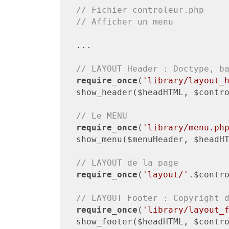
// Fichier controleur.php
// Afficher un menu
...

// LAYOUT Header : Doctype, b
require_once
(
'library/layout_
show_header($headHTML, $contro
// Le MENU  
require_once
(
'library/menu.ph
show_menu($menuHeader, $headHT
// LAYOUT de la page
require_once
(
'layout/'
.$contr
// LAYOUT Footer : Copyright 
require_once
(
'library/layout_
show_footer($headHTML, $contro