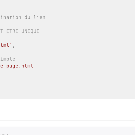
e
tination du lien'
IT ETRE UNIQUE
html'
,

simple
re-page.html'