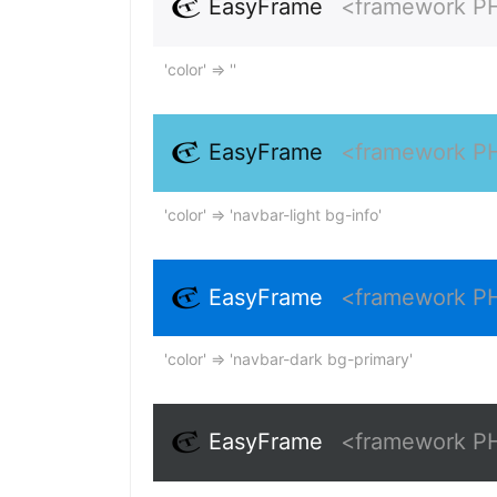
EasyFrame
<framework P
'color' => ''
EasyFrame
<framework P
'color' => 'navbar-light bg-info'
EasyFrame
<framework P
'color' => 'navbar-dark bg-primary'
EasyFrame
<framework P